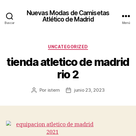
Nuevas Modas de Camisetas
Atlético de Madrid
Buscar
Menú
Categorías
UNCATEGORIZED
tienda atletico de madrid
rio 2
Por
istern
junio 23, 2023
Autor
Fecha
de
de
la
la
entrada
entrada