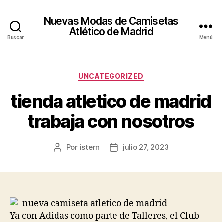
Nuevas Modas de Camisetas
Atlético de Madrid
Buscar
Menú
Categorías
UNCATEGORIZED
tienda atletico de madrid
trabaja con nosotros
Por
istern
julio 27, 2023
Autor
Fecha
de
de
la
la
entrada
entrada
Ya con Adidas como parte de Talleres, el Club