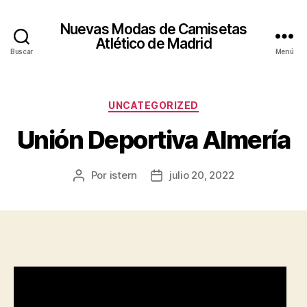
Nuevas Modas de Camisetas
Atlético de Madrid
Buscar
Menú
Categorías
UNCATEGORIZED
Unión Deportiva Almería
Por
istern
julio 20, 2022
Autor
Fecha
de
de
la
la
entrada
entrada