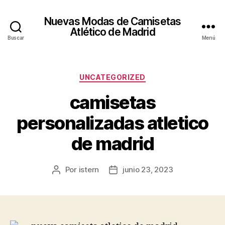
Nuevas Modas de Camisetas
Atlético de Madrid
Buscar
Menú
Categorías
UNCATEGORIZED
camisetas
personalizadas atletico
de madrid
Por
istern
junio 23, 2023
Autor
Fecha
de
de
la
la
entrada
entrada