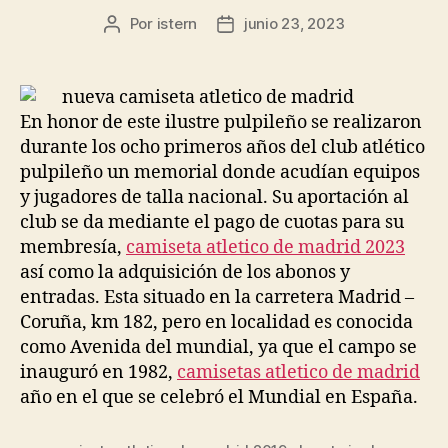
Por
istern
junio 23, 2023
Autor
Fecha
de
de
la
la
entrada
entrada
En honor de este ilustre pulpileño se realizaron
durante los ocho primeros años del club atlético
pulpileño un memorial donde acudían equipos
y jugadores de talla nacional. Su aportación al
club se da mediante el pago de cuotas para su
membresía,
camiseta atletico de madrid 2023
así como la adquisición de los abonos y
entradas. Esta situado en la carretera Madrid –
Coruña, km 182, pero en localidad es conocida
como Avenida del mundial, ya que el campo se
inauguró en 1982,
camisetas atletico de madrid
año en el que se celebró el Mundial en España.