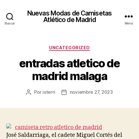
Nuevas Modas de Camisetas
Atlético de Madrid
Buscar
Menú
Categorías
UNCATEGORIZED
entradas atletico de
madrid malaga
Por
istern
noviembre 27, 2023
Autor
Fecha
de
de
la
la
entrada
entrada
José Saldarriaga, el cadete Miguel Cortés del