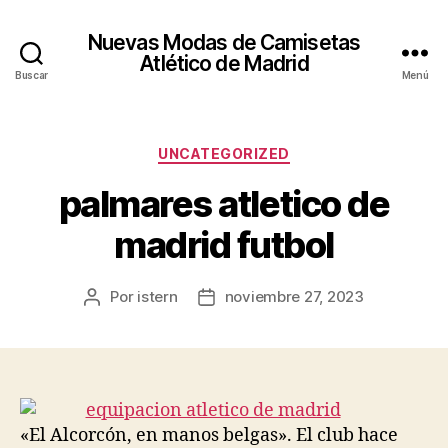
Nuevas Modas de Camisetas
Atlético de Madrid
Buscar
Menú
Categorías
UNCATEGORIZED
palmares atletico de
madrid futbol
Por
istern
noviembre 27, 2023
Autor
Fecha
de
de
la
la
entrada
entrada
«El Alcorcón, en manos belgas». El club hace