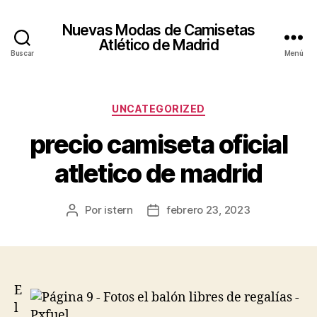
Nuevas Modas de Camisetas
Atlético de Madrid
Buscar
Menú
Categorías
UNCATEGORIZED
precio camiseta oficial
atletico de madrid
Por
istern
febrero 23, 2023
Autor
Fecha
de
de
la
la
entrada
entrada
E
l