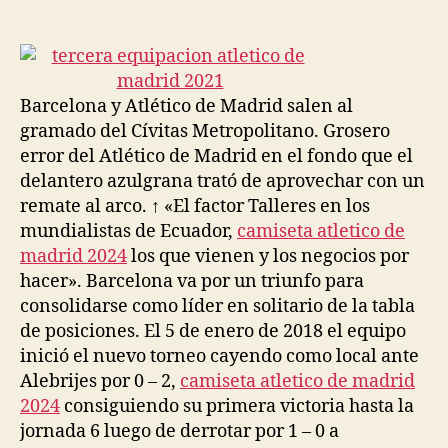
de
de
la
la
entrada
entrada
Barcelona y Atlético de Madrid salen al
gramado del Cívitas Metropolitano. Grosero
error del Atlético de Madrid en el fondo que el
delantero azulgrana trató de aprovechar con un
remate al arco. ↑ «El factor Talleres en los
mundialistas de Ecuador,
camiseta atletico de
madrid 2024
los que vienen y los negocios por
hacer». Barcelona va por un triunfo para
consolidarse como líder en solitario de la tabla
de posiciones. El 5 de enero de 2018 el equipo
inició el nuevo torneo cayendo como local ante
Alebrijes por 0 – 2,
camiseta atletico de madrid
2024
consiguiendo su primera victoria hasta la
jornada 6 luego de derrotar por 1 – 0 a