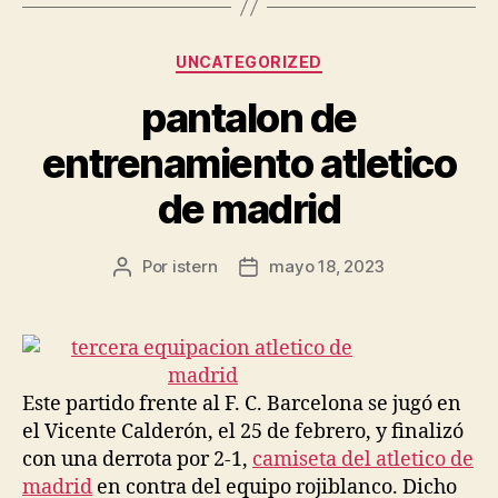
Categorías
UNCATEGORIZED
pantalon de
entrenamiento atletico
de madrid
Por
istern
mayo 18, 2023
Autor
Fecha
de
de
la
la
entrada
entrada
Este partido frente al F. C. Barcelona se jugó en
el Vicente Calderón, el 25 de febrero, y finalizó
con una derrota por 2-1,
camiseta del atletico de
madrid
en contra del equipo rojiblanco. Dicho