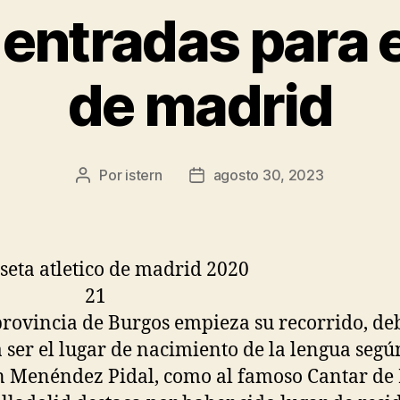
entradas para el
de madrid
Por
istern
agosto 30, 2023
Autor
Fecha
de
de
la
la
entrada
entrada
provincia de Burgos empieza su recorrido, de
a ser el lugar de nacimiento de la lengua segú
 Menéndez Pidal, como al famoso Cantar de