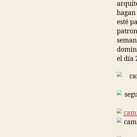
arquit
hagan 
esté p
patron
semana
doming
el día 