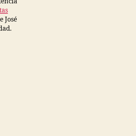
dencia
tas
e José
dad.