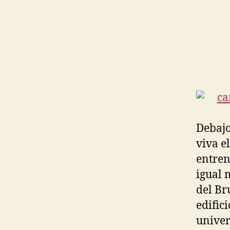
Debajo
viva e
entren
igual 
del Br
edific
univers