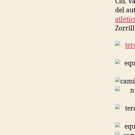
Cid. V
del au
atleti
Zorril