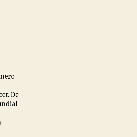
onero
a
er. De
undial
a