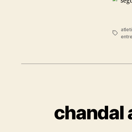
atle
Etiqueta
entr
chandal 