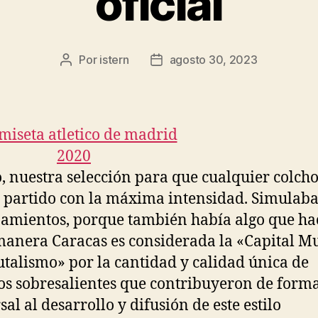
oficial
Por
istern
agosto 30, 2023
Autor
Fecha
de
de
la
la
entrada
entrada
, nuestra selección para que cualquier colch
l partido con la máxima intensidad. Simulab
amientos, porque también había algo que hac
manera Caracas es considerada la «Capital M
utalismo» por la cantidad y calidad única de
ios sobresalientes que contribuyeron de form
al al desarrollo y difusión de este estilo