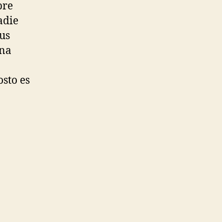
pre
adie
sus
una
osto es