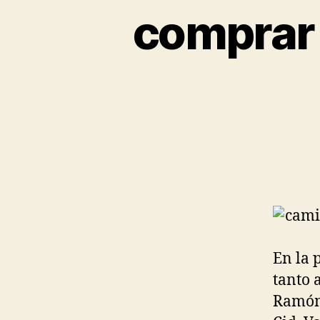
comprar 
En la 
tanto 
Ramón