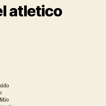
 atletico
bido
n
 Mio