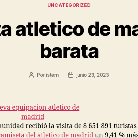
Categorías
UNCATEGORIZED
a atletico de ma
barata
Por
istern
junio 23, 2023
Autor
Fecha
de
de
la
la
entrada
entrada
unidad recibió la visita de 8 651 891 turistas
camiseta del atletico de madrid
un 9,41 % má