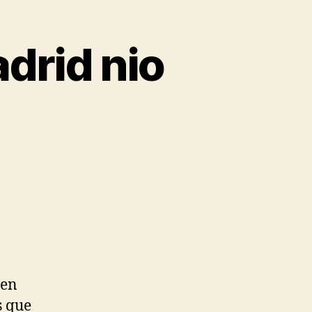
drid nio
 en
s que